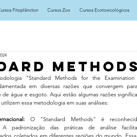
ursos Fitoplâncton
Cursos Zoo
Cursos Ecotoxicológicos
2024
dard Method
dologia "Standard Methods for the Examination 
damentada em diversas razões que convergem para
e de água e esgoto. Aqui estão algumas razões significat
 utilizem essa metodologia em suas análises:
rnacional:
 O "Standard Methods" é reconhecid
e. A padronização das práticas de análise facilit
dados coletados em diferentes regiões do mundo. Essa 