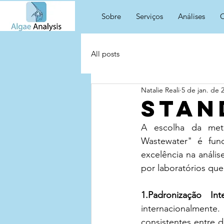
Sobre
Serviços
Análises
C
All posts
Natalie Reali
5 de jan. de 
Stan
A escolha da meto
Wastewater" é fun
excelência na anális
por laboratórios que
1.Padronização Inte
internacionalment
consistentes entre 