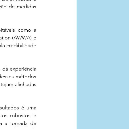
ção de medidas 
itáveis como a 
ation (AWWA) e 
 credibilidade 
 da experiência 
desses métodos 
ejam alinhadas 
sultados é uma 
tos robustos e 
ra a tomada de 