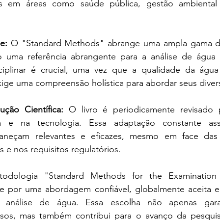
s em áreas como saúde pública, gestão ambiental e
e:
 O "Standard Methods" abrange uma ampla gama de
o uma referência abrangente para a análise de água 
ciplinar é crucial, uma vez que a qualidade da águ
xige uma compreensão holística para abordar seus diver
ção Científica:
 O livro é periodicamente revisado p
a e na tecnologia. Essa adaptação constante as
aneçam relevantes e eficazes, mesmo em face das
 e nos requisitos regulatórios.
odologia "Standard Methods for the Examination
e por uma abordagem confiável, globalmente aceita e
 análise de água. Essa escolha não apenas garan
isos, mas também contribui para o avanço da pesquisa