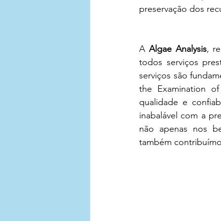
preservação dos recu
A 
Algae Analysis
, r
todos serviços pre
serviços são fundam
the Examination o
qualidade e confia
inabalável com a pr
não apenas nos ben
também contribuímos