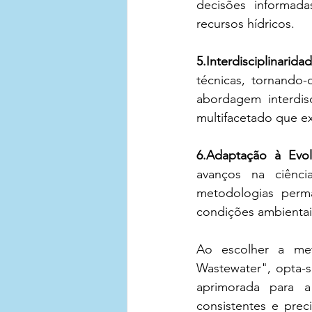
decisões informada
recursos hídricos.
5.Interdisciplinaridad
técnicas, tornando-
abordagem interdis
multifacetado que e
6.Adaptação à Evolu
avanços na ciênci
metodologias perm
condições ambientais
Ao escolher a met
Wastewater", opta-s
aprimorada para a
consistentes e prec