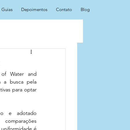
Guias
Depoimentos
Contato
Blog
s
of Water and 
 a busca pela 
ivas para optar 
o e adotado 
a comparações 
uniformidade é 