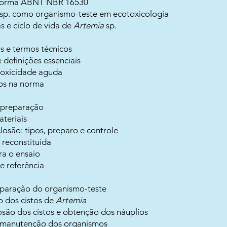
 norma ABNT NBR 16530
 sp. como organismo-teste em ecotoxicologia
as e ciclo de vida de
Artemia
sp.
 e termos técnicos
 definições essenciais
 toxicidade aguda
os na norma
 preparação
teriais
losão: tipos, preparo e controle
reconstituída
ra o ensaio
e referência
eparação do organismo-teste
 dos cistos de
Artemia
são dos cistos e obtenção dos náuplios
 manutenção dos organismos