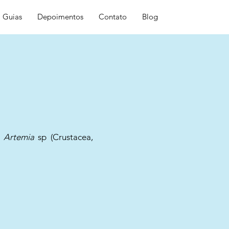
Guias
Depoimentos
Contato
Blog
m
Artemia
sp (Crustacea,