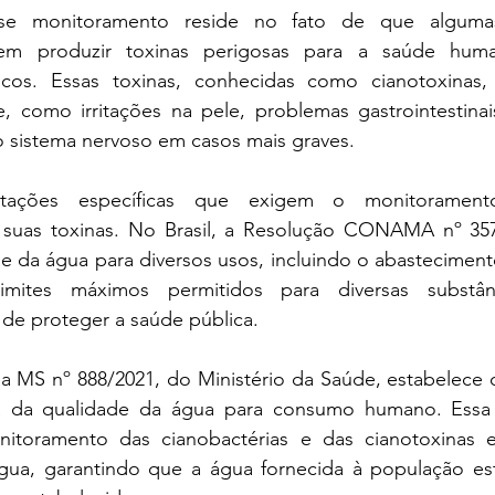
se monitoramento reside no fato de que algumas
dem produzir toxinas perigosas para a saúde hum
icos. Essas toxinas, conhecidas como cianotoxinas,
 como irritações na pele, problemas gastrointestina
o sistema nervoso em casos mais graves.
ntações específicas que exigem o monitoramento
 suas toxinas. No Brasil, a Resolução CONAMA nº 357
e da água para diversos usos, incluindo o abasteciment
imites máximos permitidos para diversas substânci
m de proteger a saúde pública.
ia MS nº 888/2021, do Ministério da Saúde, estabelece di
ia da qualidade da água para consumo humano. Essa p
onitoramento das cianobactérias e das cianotoxinas 
ua, garantindo que a água fornecida à população est