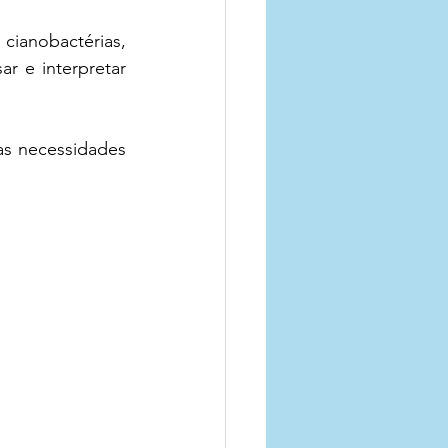
anobactérias, 
r e interpretar 
s necessidades 