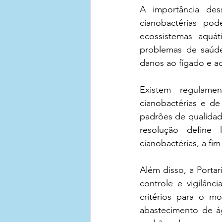
A importância des
cianobactérias po
ecossistemas aquát
problemas de saúde,
danos ao fígado e a
Existem regulame
cianobactérias e de
padrões de qualidad
resolução define l
cianobactérias, a fi
Além disso, a Portar
controle e vigilânc
critérios para o m
abastecimento de ág