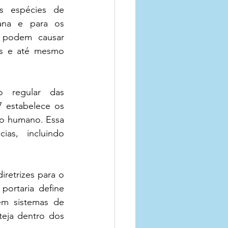
 espécies de 
ana e para os 
 podem causar 
is e até mesmo 
 regular das 
 estabelece os 
o humano. Essa 
as, incluindo 
retrizes para o 
ortaria define 
em sistemas de 
eja dentro dos 