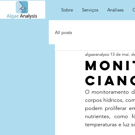
Sobre
Serviços
Análises
C
All posts
algaeanalysis
13 de mai. d
Moni
cian
O monitoramento de 
corpos hídricos, com
podem proliferar e
nutrientes, como fó
temperaturas e luz so