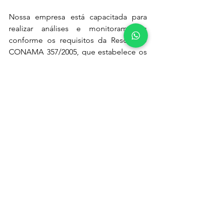
Nossa empresa está capacitada para 
realizar análises e monitoramentos 
conforme os requisitos da Resolução 
CONAMA 357/2005, que estabelece os 
padrões de qualidade das águas no 
Brasil, assegurando que estejam em 
conformidade com as diretrizes 
ambientais estabelecidas. Além disso, 
seguimos também a Portaria de 
Consolidação nº 888 do Ministério da 
Saúde, que complementa as 
normativas sobre a qualidade da água 
para consumo humano.
Entre em contato conosco para 
conhecer mais sobre nossos serviços 
de análise e consultoria ambiental. 
Estamos à disposição para colaborar na 