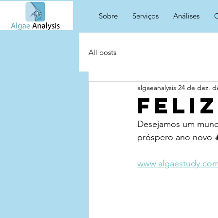
Sobre
Serviços
Análises
C
All posts
algaeanalysis
24 de dez. d
Feli
Desejamos um mundo c
próspero ano novo 
www.algaestudy.com