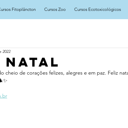
ursos Fitoplâncton
Cursos Zoo
Cursos Ecotoxicológicos
e 2022
z Natal
heio de corações felizes, alegres e em paz. Feliz nata
🎄✨
.br