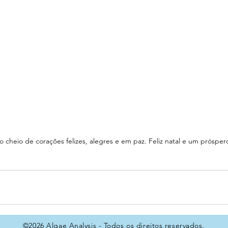
heio de corações felizes, alegres e em paz. Feliz natal e um próspe
©2026 Algae Analysis - Todos os direitos reservados.