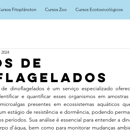
ursos Fitoplâncton
Cursos Zoo
Cursos Ecotoxicológicos
 2024
os de
flagelados
 de dinoflagelados é um serviço especializado oferec
identificar e quantificar esses organismos em amostras
 microalgas presentes em ecossistemas aquáticos qu
 um estágio de resistência e dormência, podendo perman
 períodos. Sua análise é essencial para entender a din
orpo d'água, bem como para monitorar mudanças ambien