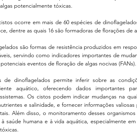
algas potencialmente tóxicas.
istos ocorre em mais de 60 espécies de dinoflagelados
e, dentre as quais 16 são formadoras de florações de a
agelados são formas de resistência produzidos em respo
áveis, servindo como indicadores importantes de mudanç
potenciais eventos de floração de algas nocivas (FANs).
 de dinoflagelados permite inferir sobre as condiç
ente aquático, oferecendo dados importantes pa
ssistemas. Os cistos podem indicar mudanças na qual
trientes e salinidade, e fornecer informações valiosas p
ais. Além disso, o monitoramento desses organismos é 
 à saúde humana e à vida aquática, especialmente em ár
tóxicas.