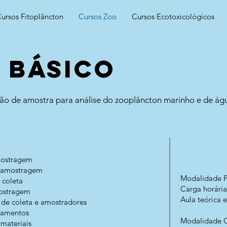
ursos Fitoplâncton
Cursos Zoo
Cursos Ecotoxicológicos
 Básico
ção de amostra para análise do zooplâncton marinho e de ág
mostragem
de amostragem
Modalidade P
 coleta
Carga horária
mostragem
Aula teórica e
s de coleta e amostradores
ipamentos
Modalidade 
 materiais