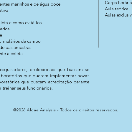
Carga horária
ientes marinhos e de água doce
Aula teórica
ativa
Aulas exclusiv
oleta e como evitá-los
izados
e
formulários de campo
dade das amostras
nte a coleta
pesquisadores, profissionais que buscam se
 laboratórios que querem implementar novas
boratórios que buscam acreditação perante
reinar seus funcionários.
©2026 Algae Analysis - Todos os direitos reservados.