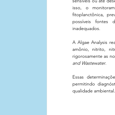
sensíveis ou até de
isso, o monitoram
fitoplanctônica, pr
possíveis fontes 
inadequados.
A Algae Analysis re
amônio, nitrito, ni
rigorosamente as 
and Wastewater
. 
Essas determinaçõe
permitindo diagnóst
qualidade ambiental