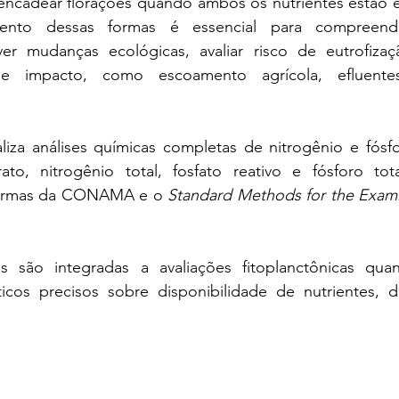
sencadear florações quando ambos os nutrientes estão e
ento dessas formas é essencial para compreende
ever mudanças ecológicas, avaliar risco de eutrofizaçã
de impacto, como escoamento agrícola, efluente
aliza análises químicas completas de nitrogênio e fósf
trato, nitrogênio total, fosfato reativo e fósforo to
normas da CONAMA e o 
Standard Methods for the Exami
s são integradas a avaliações fitoplanctônicas quan
icos precisos sobre disponibilidade de nutrientes, di
.