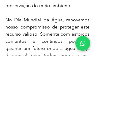
preservação do meio ambiente.
No Dia Mundial da Água, renovamos 
nosso compromisso de proteger este 
recurso valioso. Somente com esforços 
conjuntos e contínuos podemos 
garantir um futuro onde a água esteja 
disponível para todos, agora e nas 
gerações futuras. Este é um chamado 
para a ação coletiva, para protegermos 
e preservarmos a água, nosso recurso 
mais precioso.