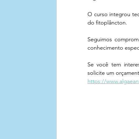
O curso integrou te
do fitoplâncton.
Seguimos compromet
conhecimento especi
Se você tem intere
solicite um orçamen
https://www.algaean