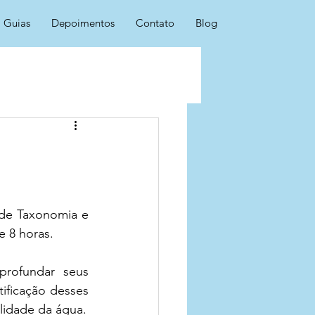
Guias
Depoimentos
Contato
Blog
de Taxonomia e 
 8 horas. 
rofundar seus 
ificação desses 
organismos, fundamentais para estudos ambientais e monitoramento da qualidade da água. 